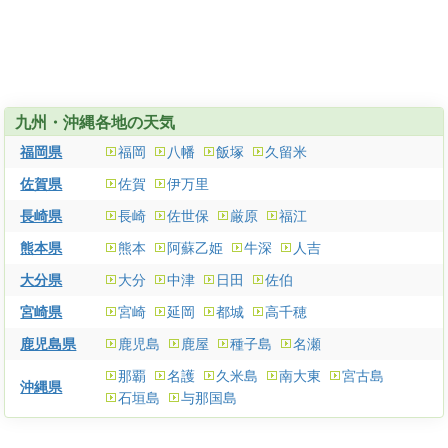
九州・沖縄各地の天気
福岡県
福岡
八幡
飯塚
久留米
佐賀県
佐賀
伊万里
長崎県
長崎
佐世保
厳原
福江
熊本県
熊本
阿蘇乙姫
牛深
人吉
大分県
大分
中津
日田
佐伯
宮崎県
宮崎
延岡
都城
高千穂
鹿児島県
鹿児島
鹿屋
種子島
名瀬
那覇
名護
久米島
南大東
宮古島
沖縄県
石垣島
与那国島